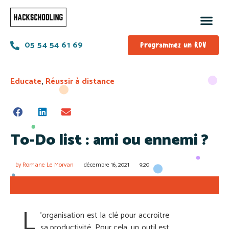
05 54 54 61 69
Programmez un RDV
Educate
,
Réussir à distance
To-Do list : ami ou ennemi ?
by
Romane Le Morvan
décembre 16, 2021
9:20
L
’organisation est la clé pour accroitre
sa productivité. Pour cela, un outil est